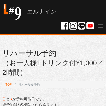
エルナイン
Tog
nav
リハーサル予約
（お一人様1ドリンク付¥1,000／
2時間）
TOP
リハーサル予約
〇
と
◑
が予約可能日です。
※予約は3名様以上から承ります。