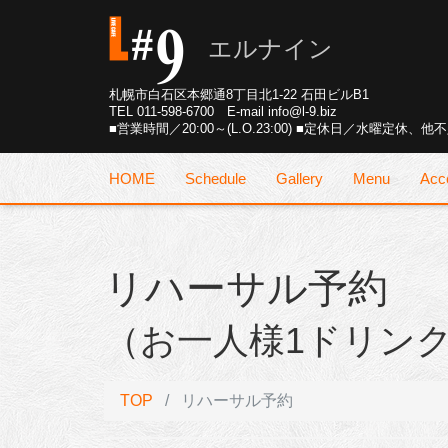
エルナイン
札幌市白石区本郷通8丁目北1-22 石田ビルB1
TEL 011-598-6700 E-mail info@l-9.biz
■営業時間／20:00～(L.O.23:00)
■定休日／水曜定休、他不
HOME
Schedule
Gallery
Menu
Acc
リハーサル予約
（お一人様1ドリンク付
TOP
リハーサル予約