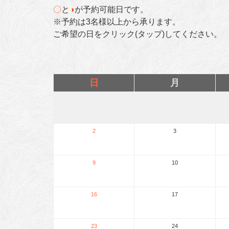
〇
と
◑
が予約可能日です。
※予約は3名様以上から承ります。
ご希望の日をクリック(タップ)してください。
日
月
2
3
9
10
16
17
23
24