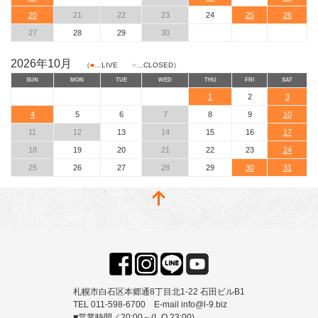
20
21
22
23
24
25
26
27
28
29
30
2026年10月
（
■
…LIVE
■
…CLOSED）
SUN
MON
TUE
WED
THU
FRI
SAT
1
2
3
4
5
6
7
8
9
10
11
12
13
14
15
16
17
18
19
20
21
22
23
24
25
26
27
28
29
30
31
札幌市白石区本郷通8丁目北1-22 石田ビルB1
TEL 011-598-6700 E-mail info@l-9.biz
■営業時間／20:00～(L.O.23:00)