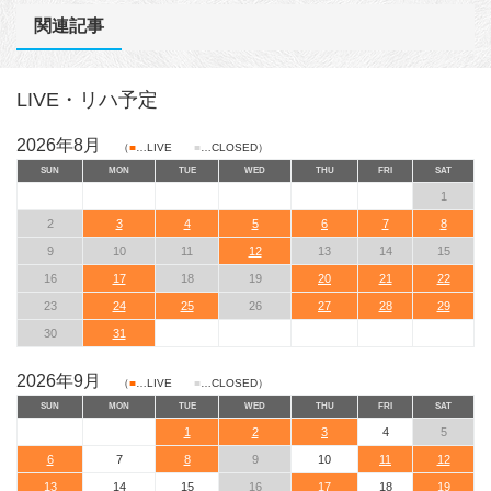
関連記事
LIVE・リハ予定
2026年8月
（
■
…LIVE
■
…CLOSED）
SUN
MON
TUE
WED
THU
FRI
SAT
1
2
3
4
5
6
7
8
9
10
11
12
13
14
15
16
17
18
19
20
21
22
23
24
25
26
27
28
29
30
31
2026年9月
（
■
…LIVE
■
…CLOSED）
SUN
MON
TUE
WED
THU
FRI
SAT
1
2
3
4
5
6
7
8
9
10
11
12
13
14
15
16
17
18
19