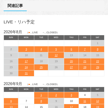
関連記事
LIVE・リハ予定
2026年8月
（
■
…LIVE
■
…CLOSED）
SUN
MON
TUE
WED
THU
FRI
SAT
1
2
3
4
5
6
7
8
9
10
11
12
13
14
15
16
17
18
19
20
21
22
23
24
25
26
27
28
29
30
31
2026年9月
（
■
…LIVE
■
…CLOSED）
SUN
MON
TUE
WED
THU
FRI
SAT
1
2
3
4
5
6
7
8
9
10
11
12
13
14
15
16
17
18
19