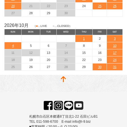
20
21
22
23
24
25
26
27
28
29
30
2026年10月
（
■
…LIVE
■
…CLOSED）
SUN
MON
TUE
WED
THU
FRI
SAT
1
2
3
4
5
6
7
8
9
10
11
12
13
14
15
16
17
18
19
20
21
22
23
24
25
26
27
28
29
30
31
札幌市白石区本郷通8丁目北1-22 石田ビルB1
TEL 011-598-6700 E-mail info@l-9.biz
■営業時間／20:00～(L.O.23:00)