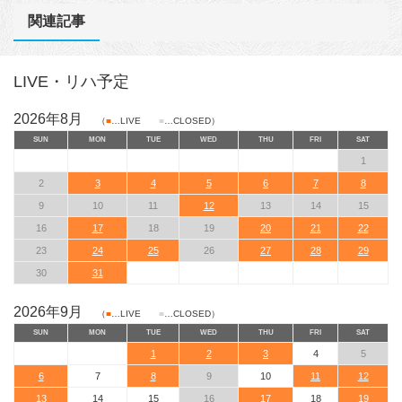
関連記事
LIVE・リハ予定
2026年8月
（
■
…LIVE
■
…CLOSED）
SUN
MON
TUE
WED
THU
FRI
SAT
1
2
3
4
5
6
7
8
9
10
11
12
13
14
15
16
17
18
19
20
21
22
23
24
25
26
27
28
29
30
31
2026年9月
（
■
…LIVE
■
…CLOSED）
SUN
MON
TUE
WED
THU
FRI
SAT
1
2
3
4
5
6
7
8
9
10
11
12
13
14
15
16
17
18
19