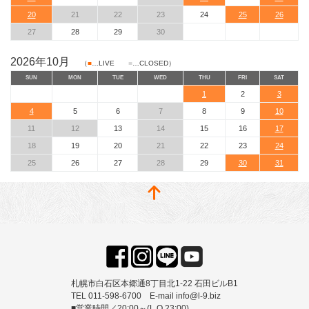
20
21
22
23
24
25
26
27
28
29
30
2026年10月
（
■
…LIVE
■
…CLOSED）
SUN
MON
TUE
WED
THU
FRI
SAT
1
2
3
4
5
6
7
8
9
10
11
12
13
14
15
16
17
18
19
20
21
22
23
24
25
26
27
28
29
30
31
札幌市白石区本郷通8丁目北1-22 石田ビルB1
TEL 011-598-6700 E-mail info@l-9.biz
■営業時間／20:00～(L.O.23:00)