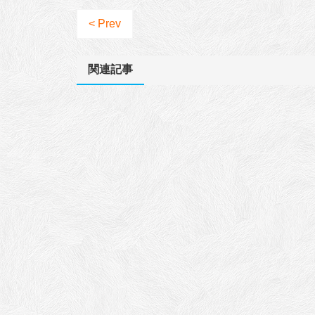
< Prev
関連記事