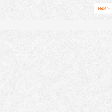
Next >