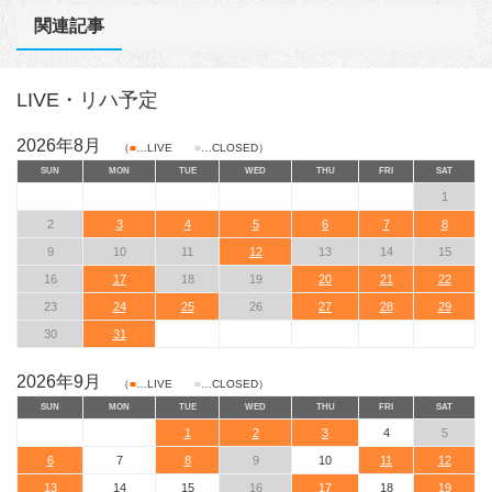
関連記事
LIVE・リハ予定
2026年8月
（
■
…LIVE
■
…CLOSED）
SUN
MON
TUE
WED
THU
FRI
SAT
1
2
3
4
5
6
7
8
9
10
11
12
13
14
15
16
17
18
19
20
21
22
23
24
25
26
27
28
29
30
31
2026年9月
（
■
…LIVE
■
…CLOSED）
SUN
MON
TUE
WED
THU
FRI
SAT
1
2
3
4
5
6
7
8
9
10
11
12
13
14
15
16
17
18
19