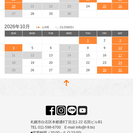
20
21
22
23
24
25
26
27
28
29
30
2026年10月
（
■
…LIVE
■
…CLOSED）
SUN
MON
TUE
WED
THU
FRI
SAT
1
2
3
4
5
6
7
8
9
10
11
12
13
14
15
16
17
18
19
20
21
22
23
24
25
26
27
28
29
30
31
札幌市白石区本郷通8丁目北1-22 石田ビルB1
TEL 011-598-6700 E-mail info@l-9.biz
■営業時間／20:00～(L.O.23:00)