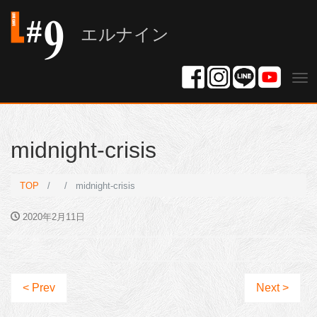
エルナイン
Tog
nav
midnight-crisis
TOP
midnight-crisis
2020年2月11日
< Prev
Next >