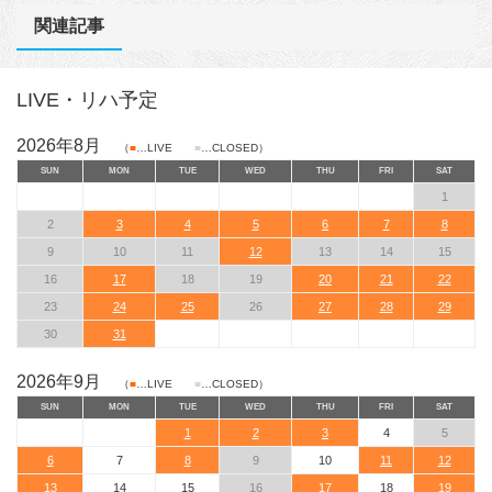
関連記事
LIVE・リハ予定
2026年8月
（
■
…LIVE
■
…CLOSED）
SUN
MON
TUE
WED
THU
FRI
SAT
1
2
3
4
5
6
7
8
9
10
11
12
13
14
15
16
17
18
19
20
21
22
23
24
25
26
27
28
29
30
31
2026年9月
（
■
…LIVE
■
…CLOSED）
SUN
MON
TUE
WED
THU
FRI
SAT
1
2
3
4
5
6
7
8
9
10
11
12
13
14
15
16
17
18
19