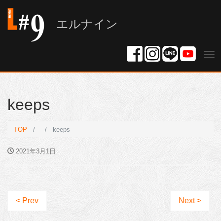
エルナイン
Tog
nav
keeps
TOP
keeps
2021年3月1日
< Prev
Next >