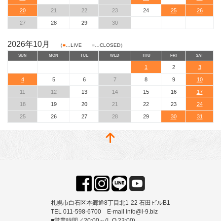
20
21
22
23
24
25
26
27
28
29
30
2026年10月
（
■
…LIVE
■
…CLOSED）
SUN
MON
TUE
WED
THU
FRI
SAT
1
2
3
4
5
6
7
8
9
10
11
12
13
14
15
16
17
18
19
20
21
22
23
24
25
26
27
28
29
30
31
札幌市白石区本郷通8丁目北1-22 石田ビルB1
TEL 011-598-6700 E-mail info@l-9.biz
■営業時間／20:00～(L.O.23:00)