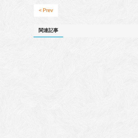
< Prev
関連記事