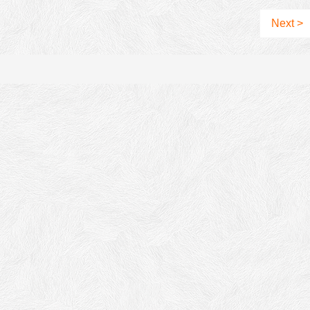
Next >