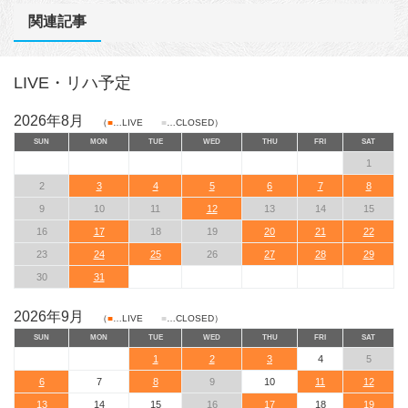
関連記事
LIVE・リハ予定
2026年8月
（
■
…LIVE
■
…CLOSED）
SUN
MON
TUE
WED
THU
FRI
SAT
1
2
3
4
5
6
7
8
9
10
11
12
13
14
15
16
17
18
19
20
21
22
23
24
25
26
27
28
29
30
31
2026年9月
（
■
…LIVE
■
…CLOSED）
SUN
MON
TUE
WED
THU
FRI
SAT
1
2
3
4
5
6
7
8
9
10
11
12
13
14
15
16
17
18
19