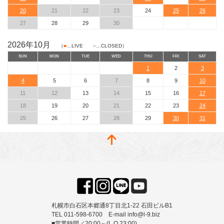
20
21
22
23
24
25
26
27
28
29
30
2026年10月
（
■
…LIVE
■
…CLOSED）
SUN
MON
TUE
WED
THU
FRI
SAT
1
2
3
4
5
6
7
8
9
10
11
12
13
14
15
16
17
18
19
20
21
22
23
24
25
26
27
28
29
30
31
札幌市白石区本郷通8丁目北1-22 石田ビルB1
TEL 011-598-6700 E-mail info@l-9.biz
■営業時間／20:00～(L.O.23:00)