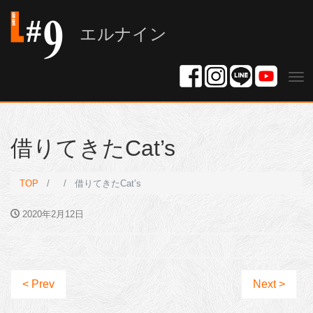
エルナイン
Tog
nav
借りてきたCat’s
TOP
借りてきたCat’s
2020年2月12日
< Prev
Next >