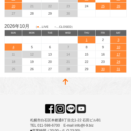
20
21
22
23
24
25
26
27
28
29
30
2026年10月
（
■
…LIVE
■
…CLOSED）
SUN
MON
TUE
WED
THU
FRI
SAT
1
2
3
4
5
6
7
8
9
10
11
12
13
14
15
16
17
18
19
20
21
22
23
24
25
26
27
28
29
30
31
札幌市白石区本郷通8丁目北1-22 石田ビルB1
TEL 011-598-6700 E-mail info@l-9.biz
■営業時間／20:00～(L.O.23:00)