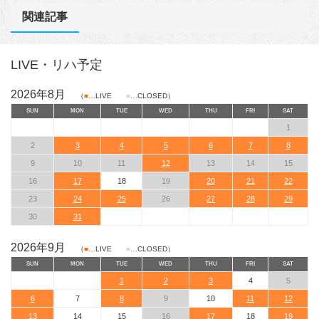
関連記事
LIVE・リハ予定
2026年8月
（
■
…LIVE
■
…CLOSED）
SUN
MON
TUE
WED
THU
FRI
SAT
1
2
3
4
5
6
7
8
9
10
11
12
13
14
15
16
17
18
19
20
21
22
23
24
25
26
27
28
29
30
31
2026年9月
（
■
…LIVE
■
…CLOSED）
SUN
MON
TUE
WED
THU
FRI
SAT
1
2
3
4
5
6
7
8
9
10
11
12
13
14
15
16
17
18
19