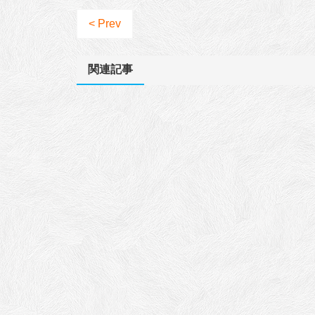
< Prev
関連記事