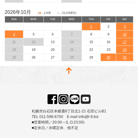
2026年10月
（
■
…LIVE
■
…CLOSED）
SUN
MON
TUE
WED
THU
FRI
SAT
1
2
3
4
5
6
7
8
9
10
11
12
13
14
15
16
17
18
19
20
21
22
23
24
25
26
27
28
29
30
31
札幌市白石区本郷通8丁目北1-22 石田ビルB1
TEL 011-598-6700 E-mail info@l-9.biz
■営業時間／20:00～(L.O.23:00)
■定休日／水曜定休、他不定