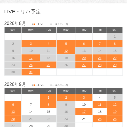
LIVE・リハ予定
2026年8月
（
■
…LIVE
■
…CLOSED）
SUN
MON
TUE
WED
THU
FRI
SAT
1
2
3
4
5
6
7
8
9
10
11
12
13
14
15
16
17
18
19
20
21
22
23
24
25
26
27
28
29
30
31
2026年9月
（
■
…LIVE
■
…CLOSED）
SUN
MON
TUE
WED
THU
FRI
SAT
1
2
3
4
5
6
7
8
9
10
11
12
13
14
15
16
17
18
19
20
21
22
23
24
25
26
27
28
29
30